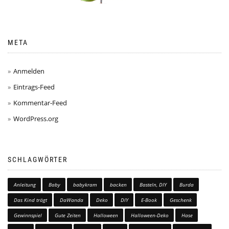
META
Anmelden
Eintrags-Feed
Kommentar-Feed
WordPress.org
SCHLAGWÖRTER
Anleitung
Baby
babykram
backen
Basteln, DIY
Burda
Das Kind trägt
DaWanda
Deko
DIY
E-Book
Geschenk
Gewinnspiel
Gute Zeiten
Halloween
Halloween-Deko
Hase