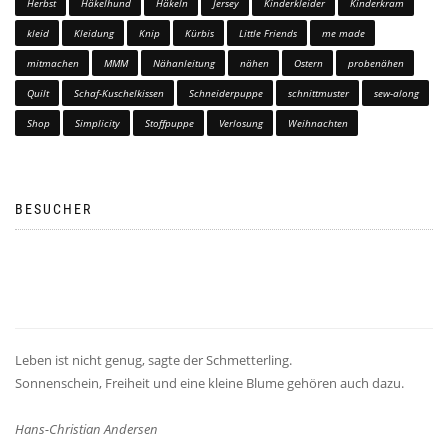
Herbst
Häkelhund
Häkeln
Jersey
Kinderkleider
Kinderkram
kleid
Kleidung
Knip
Kürbis
Little Friends
me made
mitmachen
MMM
Nähanleitung
nähen
Ostern
probenähen
Quilt
Schaf-Kuschelkissen
Schneiderpuppe
schnittmuster
sew-along
Shop
Simplicity
Stoffpuppe
Verlosung
Weihnachten
BESUCHER
Leben ist nicht genug, sagte der Schmetterling.
Sonnenschein, Freiheit und eine kleine Blume gehören auch dazu.
Hans-Christian Andersen