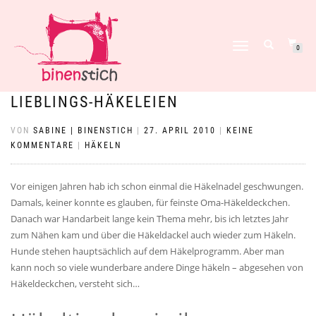
NAVIGATION
0
UMSCHALTEN
LIEBLINGS-HÄKELEIEN
VON
SABINE | BINENSTICH
|
27. APRIL 2010
|
KEINE
KOMMENTARE
|
HÄKELN
Vor einigen Jahren hab ich schon einmal die Häkelnadel geschwungen.
Damals, keiner konnte es glauben, für feinste Oma-Häkeldeckchen.
Danach war Handarbeit lange kein Thema mehr, bis ich letztes Jahr
zum Nähen kam und über die Häkeldackel auch wieder zum Häkeln.
Hunde stehen hauptsächlich auf dem Häkelprogramm. Aber man
kann noch so viele wunderbare andere Dinge häkeln – abgesehen von
Häkeldeckchen, versteht sich…