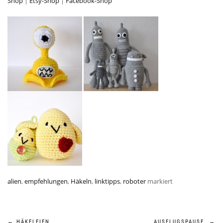
Shop
|
Etsy-Shop
|
Facebook-Shop
alien
,
empfehlungen
,
Häkeln
,
linktipps
,
roboter
markiert
←
HÄKELEIEN
AUSFLUGSPAUSE
→