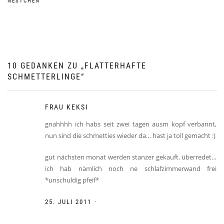
NESTCHEN
10 GEDANKEN ZU „
FLATTERHAFTE
SCHMETTERLINGE
“
FRAU KEKSI
gnahhhh ich habs seit zwei tagen ausm kopf verbannt,
nun sind die schmetties wieder da… hast ja toll gemacht :)
gut nächsten monat werden stanzer gekauft. überredet…
ich hab nämlich noch ne schlafzimmerwand frei
*unschuldig pfeif*
-
25. JULI 2011