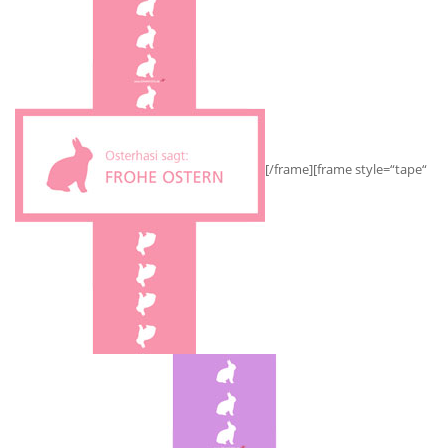
[/frame][frame style=“tape“