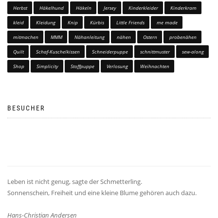
Herbst
Häkelhund
Häkeln
Jersey
Kinderkleider
Kinderkram
kleid
Kleidung
Knip
Kürbis
Little Friends
me made
mitmachen
MMM
Nähanleitung
nähen
Ostern
probenähen
Quilt
Schaf-Kuschelkissen
Schneiderpuppe
schnittmuster
sew-along
Shop
Simplicity
Stoffpuppe
Verlosung
Weihnachten
BESUCHER
Leben ist nicht genug, sagte der Schmetterling.
Sonnenschein, Freiheit und eine kleine Blume gehören auch dazu.
Hans-Christian Andersen