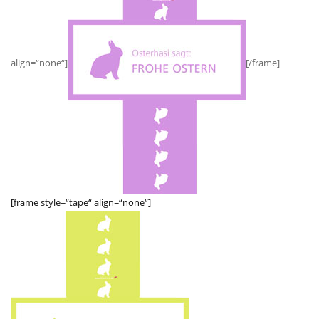
align=“none“]
[/frame]
[frame style=“tape“ align=“none“]