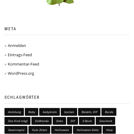
META
Anmelden
Eintrags-Feed
Kommentar-Feed
WordPress.org
SCHLAGWÖRTER
Anleitung
Baby
babykram
backen
Basteln, DIY
Burda
Das Kind trägt
DaWanda
Deko
DIY
E-Book
Geschenk
Gewinnspiel
Gute Zeiten
Halloween
Halloween-Deko
Hase