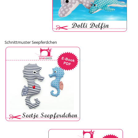
Schnittmuster Seepferdchen