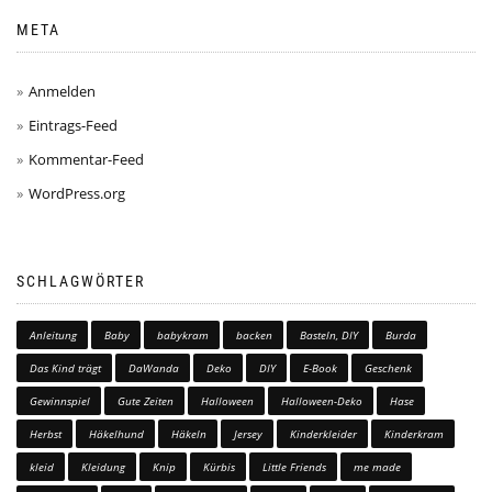
META
Anmelden
Eintrags-Feed
Kommentar-Feed
WordPress.org
SCHLAGWÖRTER
Anleitung
Baby
babykram
backen
Basteln, DIY
Burda
Das Kind trägt
DaWanda
Deko
DIY
E-Book
Geschenk
Gewinnspiel
Gute Zeiten
Halloween
Halloween-Deko
Hase
Herbst
Häkelhund
Häkeln
Jersey
Kinderkleider
Kinderkram
kleid
Kleidung
Knip
Kürbis
Little Friends
me made