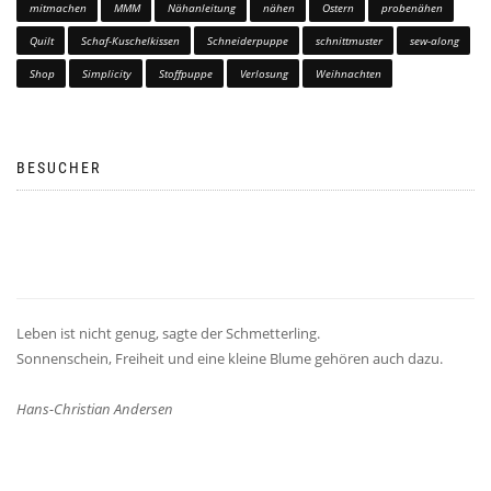
mitmachen
MMM
Nähanleitung
nähen
Ostern
probenähen
Quilt
Schaf-Kuschelkissen
Schneiderpuppe
schnittmuster
sew-along
Shop
Simplicity
Stoffpuppe
Verlosung
Weihnachten
BESUCHER
Leben ist nicht genug, sagte der Schmetterling.
Sonnenschein, Freiheit und eine kleine Blume gehören auch dazu.
Hans-Christian Andersen