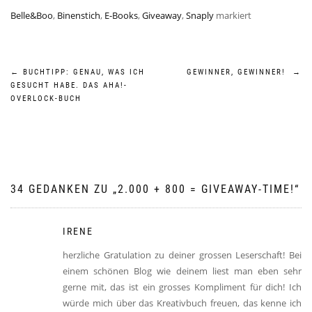
Belle&Boo
,
Binenstich
,
E-Books
,
Giveaway
,
Snaply
markiert
Beitragsnavigation
←
BUCHTIPP: GENAU, WAS ICH
GEWINNER, GEWINNER!
→
GESUCHT HABE. DAS AHA!-
OVERLOCK-BUCH
34 GEDANKEN ZU „
2.000 + 800 = GIVEAWAY-TIME!
“
IRENE
herzliche Gratulation zu deiner grossen Leserschaft! Bei
einem schönen Blog wie deinem liest man eben sehr
gerne mit, das ist ein grosses Kompliment für dich! Ich
würde mich über das Kreativbuch freuen, das kenne ich