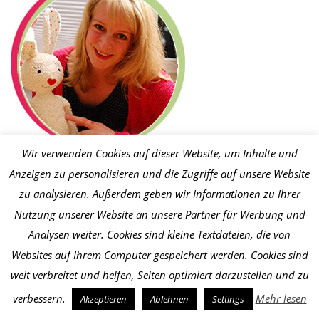
Wir verwenden Cookies auf dieser Website, um Inhalte und
Hallo, ich heiße Sabine und ich entwerfe Stofftiere, Kuschelfreunde
Anzeigen zu personalisieren und die Zugriffe auf unsere Website
und kleine Näh- und Nettikeiten. Hier im Blog zeige ich außerdem, was
zu analysieren. Außerdem geben wir Informationen zu Ihrer
ich sonst noch so zum Anziehen nähe. Dazu schöne Bastel- und DIY-
Nutzung unserer Website an unsere Partner für Werbung und
Ideen, Ausflugstipps und mehr aus unserem Alltag. Schön, dass du da
Analysen weiter. Cookies sind kleine Textdateien, die von
bist und viel Spaß!
Websites auf Ihrem Computer gespeichert werden. Cookies sind
weit verbreitet und helfen, Seiten optimiert darzustellen und zu
BINENSTICH IM INTERNET
verbessern.
Mehr lesen
Akzeptieren
Ablehnen
Settings