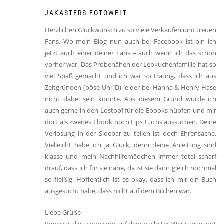
JAKASTERS FOTOWELT
Herzlichen Glückwunsch zu so viele Verkäufen und treuen
Fans. Wo mein Blog nun auch bei Facebook ist bin ich
jetzt auch einer deiner Fans – auch wenn ich das schon
vorher war. Das Probenähen der Lebkuchenfamilie hat so
viel Spaß gemacht und ich war so traurig, dass ich aus
Zeitgründen (böse Uni ;D) leider bei Hanna & Henry Hase
nicht dabei sein konnte. Aus diesem Grund würde ich
auch gerne in den Lostopf für die Ebooks hüpfen und mir
dort als zweites Ebook noch Fips Fuchs aussuchen. Deine
Verlosung in der Sidebar zu teilen ist doch Ehrensache.
Vielleicht habe ich ja Glück, denn deine Anleitung sind
klasse und mein Nachhilfemädchen immer total scharf
drauf, dass ich für sie nähe, da ist sie dann gleich nochmal
so fleißig. Hoffentlich ist es okay, dass ich mir ein Buch
ausgesucht habe, dass nicht auf dem Bilchen war.
Liebe Grüße
Rebecca, die schon sehr auf dein nächstes Werk gespannt