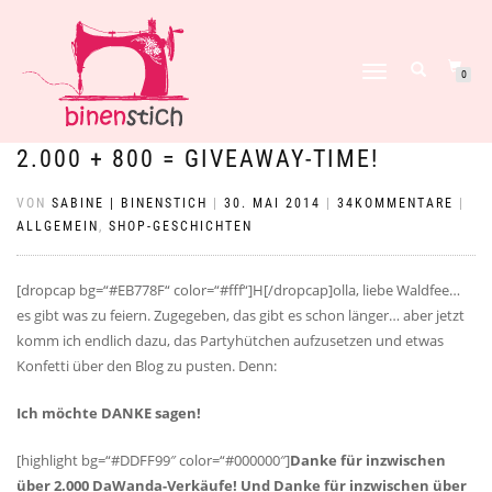
NAVIGATION
0
UMSCHALTEN
2.000 + 800 = GIVEAWAY-TIME!
VON
SABINE | BINENSTICH
|
30. MAI 2014
|
34KOMMENTARE
|
ALLGEMEIN
,
SHOP-GESCHICHTEN
[dropcap bg=“#EB778F“ color=“#fff“]H[/dropcap]
olla, liebe Waldfee…
es gibt was zu feiern. Zugegeben, das gibt es schon länger… aber jetzt
komm ich endlich dazu, das Partyhütchen aufzusetzen und etwas
Konfetti über den Blog zu pusten. Denn:
Ich möchte DANKE sagen!
[highlight bg=“#DDFF99″ color=“#000000″]
Danke für inzwischen
über 2.000 DaWanda-Verkäufe! Und Danke für inzwischen über