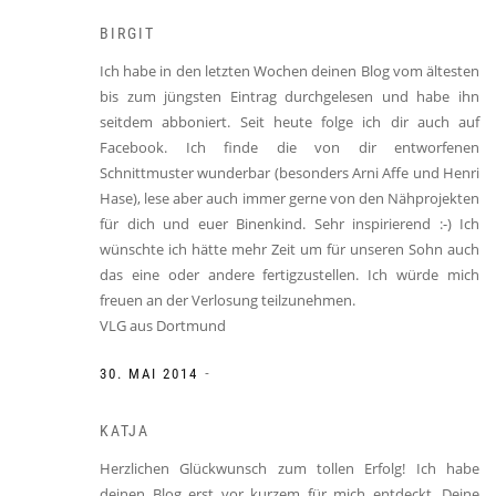
BIRGIT
Ich habe in den letzten Wochen deinen Blog vom ältesten
bis zum jüngsten Eintrag durchgelesen und habe ihn
seitdem abboniert. Seit heute folge ich dir auch auf
Facebook. Ich finde die von dir entworfenen
Schnittmuster wunderbar (besonders Arni Affe und Henri
Hase), lese aber auch immer gerne von den Nähprojekten
für dich und euer Binenkind. Sehr inspirierend :-) Ich
wünschte ich hätte mehr Zeit um für unseren Sohn auch
das eine oder andere fertigzustellen. Ich würde mich
freuen an der Verlosung teilzunehmen.
VLG aus Dortmund
-
30. MAI 2014
KATJA
Herzlichen Glückwunsch zum tollen Erfolg! Ich habe
deinen Blog erst vor kurzem für mich entdeckt. Deine