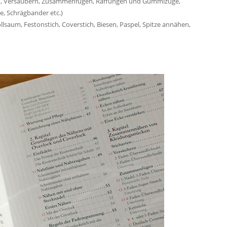
n, Versäubern, Zusammenfügen, Raffungen und Gummizüge,
, Schrägbander etc.)
ollsaum, Festonstich, Coverstich, Biesen, Paspel, Spitze annähen,