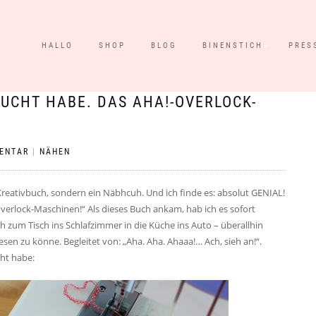
HALLO
SHOP
BLOG
BINENSTICH
PRES
SUCHT HABE. DAS AHA!-OVERLOCK-
ENTAR
|
NÄHEN
Kreativbuch, sondern ein Näbhcuh. Und ich finde es: absolut GENIAL!
overlock-Maschinen!“ Als dieses Buch ankam, hab ich es sofort
 zum Tisch ins Schlafzimmer in die Küche ins Auto – überallhin
sen zu könne. Begleitet von: „Aha. Aha. Ahaaa!… Ach, sieh an!“.
cht habe: